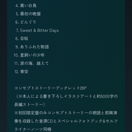
黒い白鳥
最初の晩餐
どんぐり
Sweet & Bitter Days
目眩
ありふれた物語
星飼いの少年
涙の海、越えて
青空
コンセプトストーリーブックレット28P
（※本人による書き下ろしイラストアートと約5000字の
長編ストーリー）
※初回限定盤のみコンセプトストーリーの朗読と即興演
奏を収録した音源CDとスペシャルフォトブック&セルフ
ライナーノーツ同梱