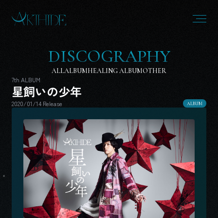
D
I
S
C
O
G
R
A
P
H
Y
ALL
ALBUM
HEALING ALBUM
OTHER
7th ALBUM
星飼いの少年
2020/01/14
Release
ALBUM