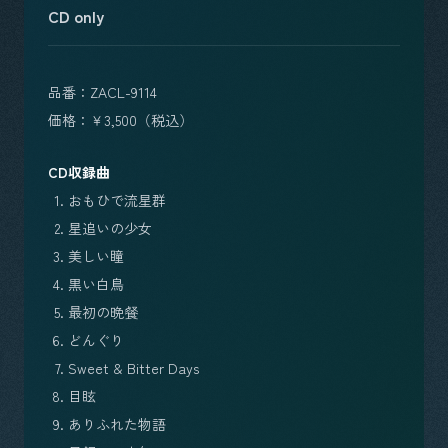
CD only
品番：ZACL-9114
価格：￥3,500（税込）
CD収録曲
おもひで流星群
星追いの少女
美しい瞳
黒い白鳥
最初の晩餐
どんぐり
Sweet & Bitter Days
目眩
ありふれた物語