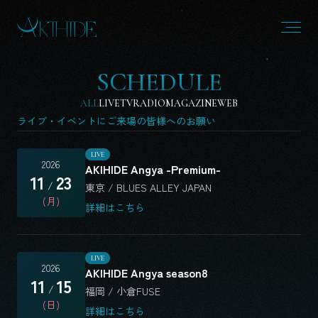
S
C
H
E
D
U
L
E
ALL
LIVE
TV
RADIO
MAGAZINE
WEB
ライブ・イベントにご来場の皆様へのお願い
LIVE
2026
AKIHIDE Angya -Premium-
11
23
/
東京 / BLUES ALLEY JAPAN
(月)
詳細はこちら
LIVE
2026
AKIHIDE Angya season8
11
15
/
福岡 / 小倉FUSE
(日)
詳細はこちら