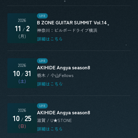
LIVE
2026
B ZONE GUITAR SUMMIT Vol.14
11
2
/
神奈川：ビルボードライブ横浜
(月)
詳細はこちら
LIVE
2026
AKIHIDE Angya season8
10
31
/
栃木 / 小山Fellows
(土)
詳細はこちら
LIVE
2026
AKIHIDE Angya season8
10
25
/
滋賀 / U★STONE
(日)
詳細はこちら