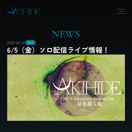
N
E
W
S
2026/06/01
LIVE
6/5（金）ソロ配信ライブ情報！