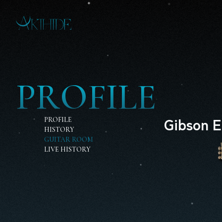
P
R
O
F
I
L
E
Gibson E
PROFILE
HISTORY
GUITAR ROOM
LIVE HISTORY