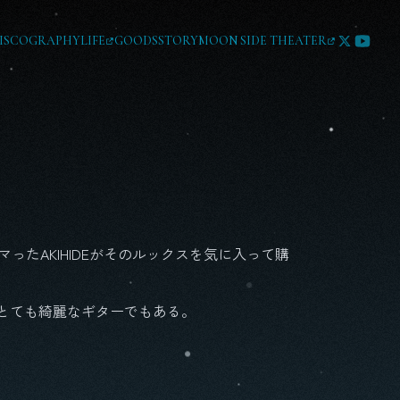
ISCOGRAPHY
LIFE
GOODS
STORY
MOON SIDE THEATER
マったAKIHIDEがそのルックスを気に入って購
とても綺麗なギターでもある。