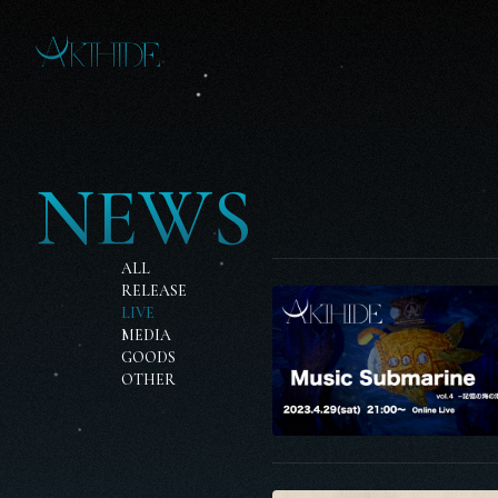
N
E
W
S
ALL
RELEASE
LIVE
MEDIA
GOODS
OTHER